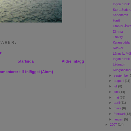
Ingen rubrik
Stora Sudsk
Sandhamn
Harö
Utanför Åve
Dimma
Trevligt!
TARER:
Kulansuddar
Roskär
r
Långvik, Mö
Ingen rubrik
Startsida
Äldre inlägg
Lådnaön
Kungsholme
mentarer till inlägget (Atom)
►
september
►
augusti
(11)
►
juli
(8)
►
juni
(14)
►
maj
(33)
►
april
(11)
►
mars
(6)
►
februari
(18
►
januari
(5)
►
2007
(14)