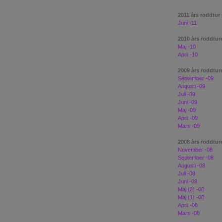
2011 års roddtur
Juni -11
2010 års roddtur
Maj -10
April -10
2009 års roddtur
September -09
Augusti -09
Juli -09
Juni -09
Maj -09
April -09
Mars -09
2008 års roddtur
November -08
September -08
Augusti -08
Juli -08
Juni -08
Maj (2) -08
Maj (1) -08
April -08
Mars -08