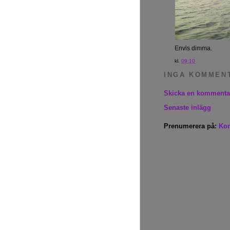
Envis dimma.
kl.
09:10
INGA KOMMEN
Skicka en kommenta
Senaste inlägg
Prenumerera på:
Kom