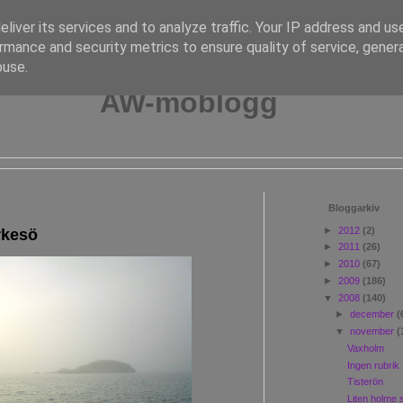
liver its services and to analyze traffic. Your IP address and us
rmance and security metrics to ensure quality of service, gene
buse.
AW-moblogg
Bloggarkiv
►
2012
(2)
rkesö
►
2011
(26)
►
2010
(67)
►
2009
(186)
▼
2008
(140)
►
december
(
▼
november
(
Vaxholm
Ingen rubrik
Tisterön
Liten holme 