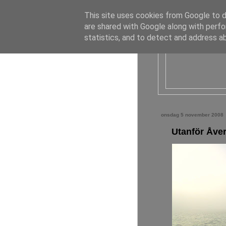
This site uses cookies from Google to de
are shared with Google along with perfo
statistics, and to detect and address a
onsdag 5 november 2008
Utanför Åve