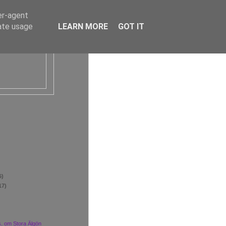
er-agent
rate usage
LEARN MORE
GOT IT
6)
17)
s. om Stora Älgön