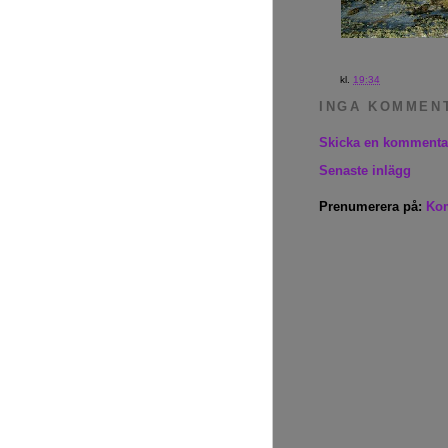
kl.
19:34
INGA KOMMEN
Skicka en kommenta
Senaste inlägg
Prenumerera på:
Kom