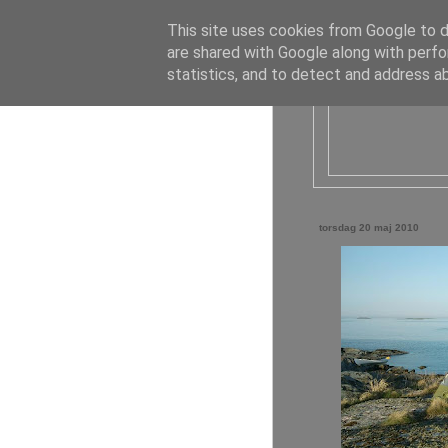
This site uses cookies from Google to de
are shared with Google along with perfo
statistics, and to detect and address a
torsdag 20 maj 2010