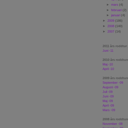
►
mars
(4)
►
februari
(2)
►
januari
(4)
►
2009
(186)
►
2008
(140)
►
2007
(14)
2011 års roddtur
Juni -11
2010 års roddtur
Maj -10
April -10
2009 års roddtur
September -09
Augusti -09
Juli -09
Juni -09
Maj -09
April -09
Mars -09
2008 års roddtur
November -08