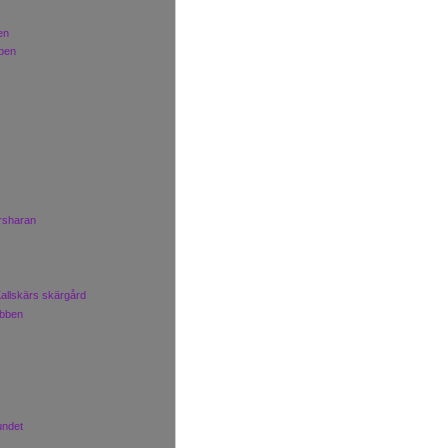
en
bben
ärsharan
allskärs skärgård
obben
undet