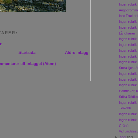
Ingen rubrik
Angödromm
Inre Trutko
Ingen rubrik
Ingen rubrik
TARER:
Långharan
Ingen rubrik
r
Ingen rubrik
Ingen rubrik
Startsida
Äldre inlägg
Ingen rubrik
Ingen rubrik
mentarer till inlägget (Atom)
Stora Iljesk
Ingen rubrik
Ingen rubrik
Ingen rubrik
Hamnskär, K
Störa Rödk
Ingen rubrik
Tvikobb
Ingen rubrik
Ingen rubrik
Gränö
Vid Lindalss
►
april
(27)