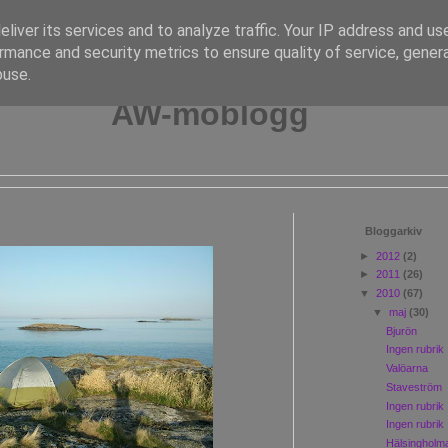
liver its services and to analyze traffic. Your IP address and us
rmance and security metrics to ensure quality of service, gene
buse.
AW-moblogg
Bloggarkiv
►
2012
(2)
►
2011
(26)
▼
2010
(67)
▼
maj
(30)
Bjurön
Ingen rubrik
Valöarna
Staveström
Ingen rubrik
Ingen rubrik
Hälsingholm