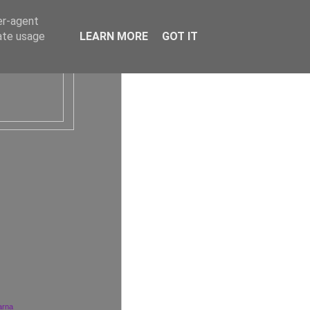
er-agent
rate usage
LEARN MORE
GOT IT
arna