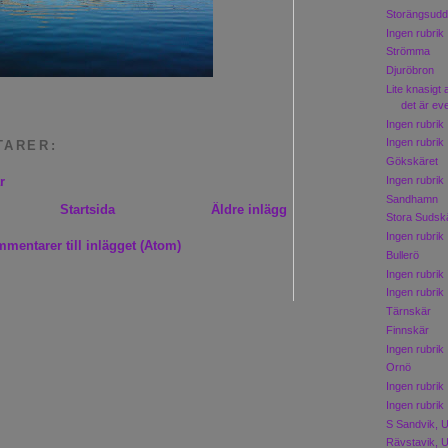
Storängsud
Ingen rubrik
Strömma
Djuröbron
Lite knasigt 
det är eve
Ingen rubrik
Ingen rubrik
TARER:
Gökskäret
Ingen rubrik
r
Sandhamn
Startsida
Äldre inlägg
Stora Sudsk
Ingen rubrik
mentarer till inlägget (Atom)
Bullerö
Ingen rubrik
Ingen rubrik
Tärnskär
Finnskär
Ingen rubrik
Ornö
Ingen rubrik
Ingen rubrik
S Sandvik, 
Rävstavik, 