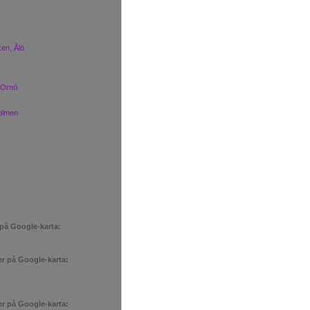
en, Ålö
 Ornö
olmen
)
 på Google-karta:
er på Google-karta:
er på Google-karta: