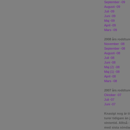
September -09
Augusti -09
Juli -09
Juni -09
Maj -09
April -09
Mars -09
2008 års roddtur
November -08
September -08
Augusti -08
Juli -08
Juni -08
Maj (2) -08
Maj (1) -08
April -08
Mars -08
2007 års roddtur
Oktober -07
Juli -07
Juni -07
Knasigt nog är ti
turer tidigare än
vintertid. Alltså 
med sista söndage