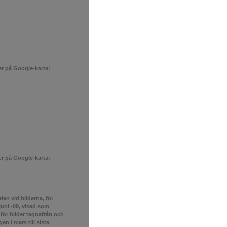
er på Google-karta:
er på Google-karta:
den vid bilderna, för
 juni -09, visad som
- för bilder tagnafrån och
n i mars till sista