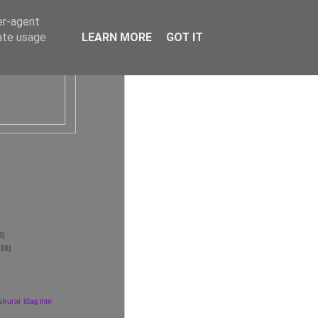
er-agent
rate usage
LEARN MORE
GOT IT
8)
(16)
skurar idag inte
t