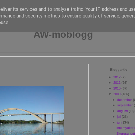
liver its services and to analyze traffic. Your IP address and us
rmance and security metrics to ensure quality of service, gene
buse.
AW-moblogg
Bloggarkiv
►
2012
(2)
►
2011
(26)
►
2010
(67)
▼
2009
(186)
►
december
(
►
september
►
augusti
(13)
►
juli
(26)
▼
juni
(34)
Inte mycket 
Skurusunde