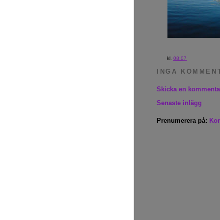
kl.
08:07
INGA KOMMEN
Skicka en kommenta
Senaste inlägg
Prenumerera på:
Kom