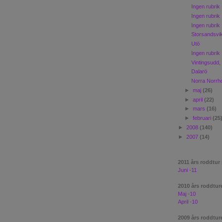
Ingen rubrik
Ingen rubrik
Ingen rubrik
Storsandsvik
Utö
Ingen rubrik
Vintingsudd,
Dalarö
Norra Norrh
►
maj
(26)
►
april
(22)
►
mars
(16)
►
februari
(25
►
2008
(140)
►
2007
(14)
2011 års roddtur
Juni -11
2010 års roddtur
Maj -10
April -10
2009 års roddtur